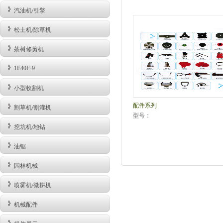
汽油机/引擎
松土机/除草机
茶树修剪机
1E40F-9
小型收割机
配件系列
割草机/割灌机
型号：
挖坑机/地钻
油锯
园林机械
喷雾机/微耕机
机械配件