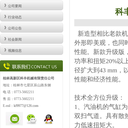
公司要闻
科
行业动态
公司公告
新造型相比老款机
社会新闻
外形即美观，也同
视频信息
性能。新款升级版
功率和扭矩20%以
径扩大到43 mm
性能和经济性能。
桂林高新区科丰机械有限责任公司
地址：桂林市七星区辰山路东侧
电 话：0773-5602211
技术全方位升级：
售 后：0773-
5602211
1、汽油机的气缸为
E-mil：
kf9977@126.com
双扫气道。具有散
力低速扭矩大。