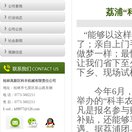
公司要闻
荔浦“
行业动态
公司公告
“能够以这样
社会新闻
了；亲自上门
做梦一样；最
视频信息
让我们省下至
下乡、现场试
桂林高新区科丰机械有限责任公司
地址：桂林市七星区辰山路东侧
今年6月，
电 话：0773-5602211
举办的“科丰
售 后：0773-
5602211
凡是报名参与
E-mil：
kf9977@126.com
补贴，还能够
遇。据荔浦团